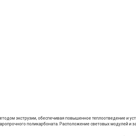
етодом экструзии, обеспечивая повышенное теплоотведение и ус
аропрочного поликарбоната. Расположение световых модулей и з