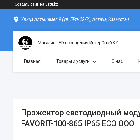
Создать сайт
на Satu.kz
Улица Алтынемел 9 (ул. Гёте 22/2), Астана, Казахстан
Магазин LED освещения ИнтерСнаб KZ
Главная
Товары и услуги
О нас
Прожектор светодиодный мод
FAVORIT-100-865 IP65 ECO ООО