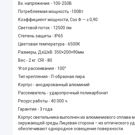
Вх. напряжение - 100-250В
Потребляемая мощность -100Вт
Коэффициент мощности, Cos Φ — ≥ 0,90
Световой поток - 12500 лм.
Степень защиты - IP65
Цветовая температура - 6500К
Размеры, ДхШхВ: 350×200×90мм.
Вес - 2 кг. CRI - 80
Угол рассеивания - 100°
Тип крепления - П-образная лира
Корпус - анодированный алюминий
Рассеиватель - ударопрочный поликарбонат
Ресурс работы - 40 000 ч.
Гарантия - 3 года
Корпус светильника выполнен из алюминиевого сплава м
окружающей среды.Лицевая сторона – из оптического уд
обеспечивают однородное освещение поверхности.