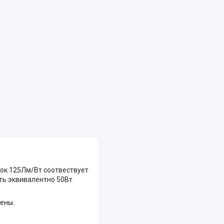
ток 125Лм/Вт соотвествует
ать эквивалентно 50Вт
цены.